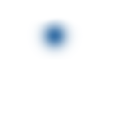
לג
תוכן